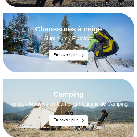
Chaussures à neige
Aluminium
/
Plastique
En savoir plus
Camping
Tentes
/
Meubles de Camping
/
Cuisine de Camping
En savoir plus