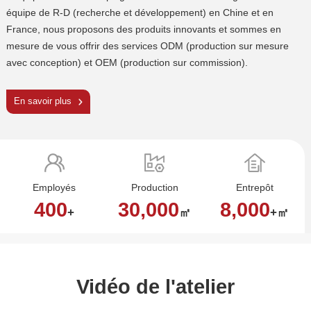
avec conception) et OEM (production sur commission).
En savoir plus
Employés
Production
Entrepôt
400
30,000
8,000
+
㎡
+㎡
he Technique
Entrepôt
Entrepôt
Ventes
R&D
IQC
Entrep
Entrep
Vente
IPQC
R&D
IQC
Vidéo de l'atelier